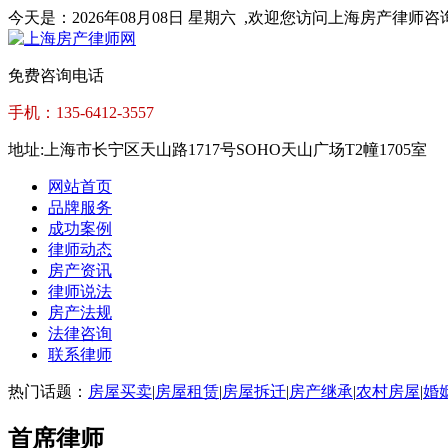
今天是：
2026年08月08日 星期六
,欢迎您访问上海房产律师咨
免费咨询电话
手机：135-6412-3557
地址:上海市长宁区天山路1717号SOHO天山广场T2幢1705室
网站首页
品牌服务
成功案例
律师动态
房产资讯
律师说法
房产法规
法律咨询
联系律师
热门话题：
房屋买卖
|
房屋租赁
|
房屋拆迁
|
房产继承
|
农村房屋
|
婚
首席律师