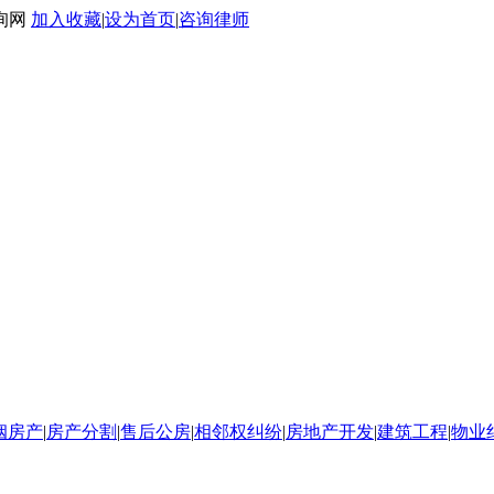
询网
加入收藏
|
设为首页
|
咨询律师
姻房产
|
房产分割
|
售后公房
|
相邻权纠纷
|
房地产开发
|
建筑工程
|
物业